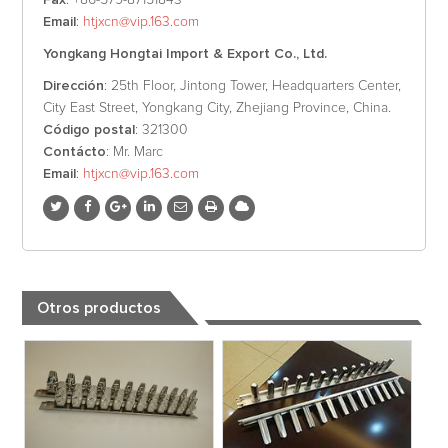
Fax
: +86-579-87151843
Email
:
htjxcn@vip.163.com
Yongkang Hongtai Import & Export Co., Ltd.
Dirección
: 25th Floor, Jintong Tower, Headquarters Center,
City East Street, Yongkang City, Zhejiang Province, China.
Código postal
: 321300
Contácto
: Mr. Marc
Email
:
htjxcn@vip.163.com
Otros productos