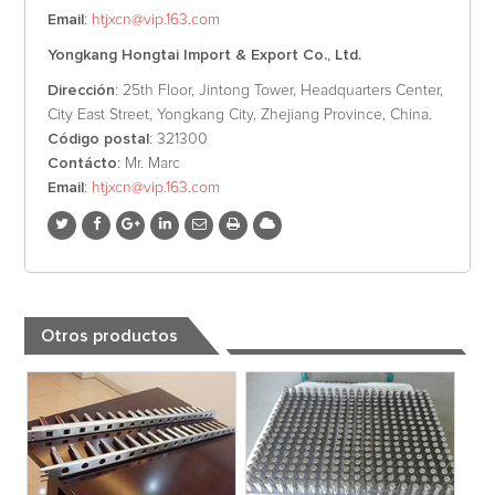
Email
:
htjxcn@vip.163.com
Yongkang Hongtai Import & Export Co., Ltd.
Dirección
: 25th Floor, Jintong Tower, Headquarters Center,
City East Street, Yongkang City, Zhejiang Province, China.
Código postal
: 321300
Contácto
: Mr. Marc
Email
:
htjxcn@vip.163.com
Otros productos