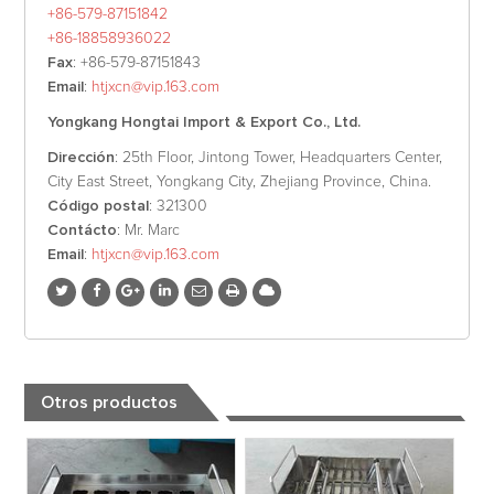
+86-579-87151842
+86-18858936022
Fax
: +86-579-87151843
Email
:
htjxcn@vip.163.com
Yongkang Hongtai Import & Export Co., Ltd.
Dirección
: 25th Floor, Jintong Tower, Headquarters Center,
City East Street, Yongkang City, Zhejiang Province, China.
Código postal
: 321300
Contácto
: Mr. Marc
Email
:
htjxcn@vip.163.com
Otros productos