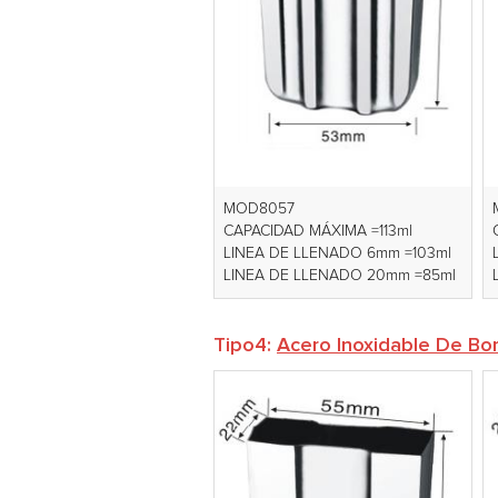
MOD8057
CAPACIDAD MÁXIMA =113ml
LINEA DE LLENADO 6mm =103ml
LINEA DE LLENADO 20mm =85ml
Tipo4:
Acero Inoxidable De Bo