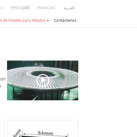
OL
РУССКИЙ
FRANÇAIS
العربية
s de moldes para helados
Contáctenos
con
r