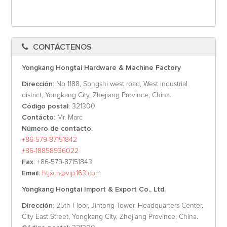
CONTÁCTENOS
Yongkang Hongtai Hardware & Machine Factory
Dirección
: No 1188, Songshi west road, West industrial
district, Yongkang City, Zhejiang Province, China.
Código postal
: 321300
Contácto
: Mr. Marc
Número de contacto
:
+86-579-87151842
+86-18858936022
Fax
: +86-579-87151843
Email
:
htjxcn@vip.163.com
Yongkang Hongtai Import & Export Co., Ltd.
Dirección
: 25th Floor, Jintong Tower, Headquarters Center,
City East Street, Yongkang City, Zhejiang Province, China.