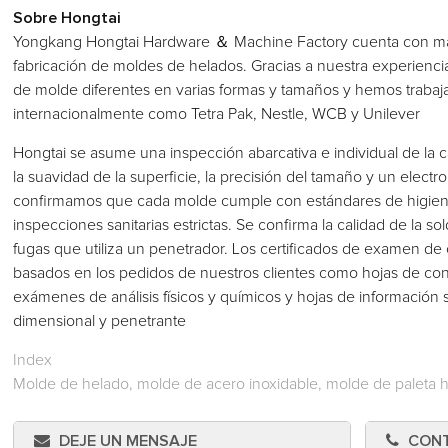
Sobre Hongtai
Yongkang Hongtai Hardware ＆ Machine Factory cuenta con más
fabricación de moldes de helados. Gracias a nuestra experienc
de molde diferentes en varias formas y tamaños y hemos traba
internacionalmente como Tetra Pak, Nestle, WCB y Unilever
Hongtai se asume una inspección abarcativa e individual de la c
la suavidad de la superficie, la precisión del tamaño y un elect
confirmamos que cada molde cumple con estándares de higiene 
inspecciones sanitarias estrictas. Se confirma la calidad de la 
fugas que utiliza un penetrador. Los certificados de examen de 
basados en los pedidos de nuestros clientes como hojas de cont
exámenes de análisis físicos y químicos y hojas de información
dimensional y penetrante
Index
Molde de helado, molde de acero inoxidable, molde de paleta h
DEJE UN MENSAJE
CON