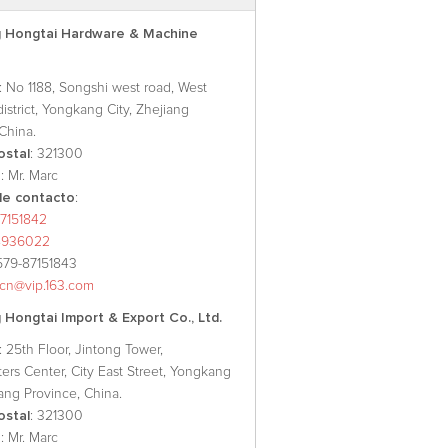
 Hongtai Hardware & Machine
: No 1188, Songshi west road, West
 district, Yongkang City, Zhejiang
China.
ostal
: 321300
o
: Mr. Marc
e contacto
:
7151842
8936022
579-87151843
xcn@vip.163.com
Hongtai Import & Export Co., Ltd.
: 25th Floor, Jintong Tower,
ers Center, City East Street, Yongkang
iang Province, China.
ostal
: 321300
o
: Mr. Marc