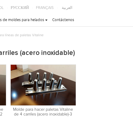
OL
РУССКИЙ
FRANÇAIS
العربية
s de moldes para helados
Contáctenos
ra líneas de paletas Vitaline
rriles (acero inoxidable)
ne
Molde para hacer paletas Vitaline
-2
de 4 carriles (acero inoxidable)-3