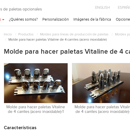
ENGLISH
ESPAÑ
s de paletas opcionales
s
¿Quiénes somos?
Personalización
Imágenes de la fábrica
Opcione
Inicio
Productos
Moldes para líneas de producción de paletas
Moldes pa
Molde para hacer paletas Vitaline de 4 carriles (acero inoxidable)
Molde para hacer paletas Vitaline de 4 ca
Molde para hacer paletas Vitaline
Molde para hacer paletas Vitali
de 4 carriles (acero inoxidable)-1
de 4 carriles (acero inoxidable)
Características