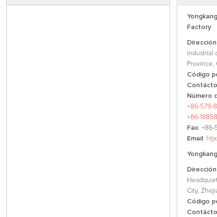
Yongkang
Factory
Dirección
industrial
Province, 
Código p
Contáct
Número d
+86-579-8
+86-1885
Fax
: +86-
Email
:
htj
Yongkang 
Dirección
Headquart
City, Zhej
Código p
Contáct