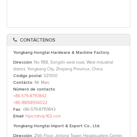
CONTÁCTENOS
Yongkang Hongtai Hardware & Machine Factory
Dirección
: No 1188, Songshi west road, West industrial
district, Yongkang City, Zhejiang Province, China.
Código postal
: 321300
Contácto
: Mr. Marc
Número de contacto
:
+86-579-87151842
+86-18858936022
Fax
: +86-579-87151843
Email
:
htjxcn@vip.163.com
Yongkang Hongtai Import & Export Co., Ltd.
Dirección
: 25th Floor, Jintong Tower, Headquarters Center,