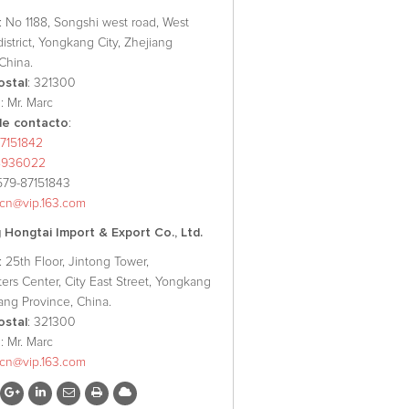
: No 1188, Songshi west road, West
 district, Yongkang City, Zhejiang
China.
ostal
: 321300
o
: Mr. Marc
e contacto
:
7151842
8936022
579-87151843
xcn@vip.163.com
Hongtai Import & Export Co., Ltd.
: 25th Floor, Jintong Tower,
ers Center, City East Street, Yongkang
iang Province, China.
ostal
: 321300
o
: Mr. Marc
xcn@vip.163.com