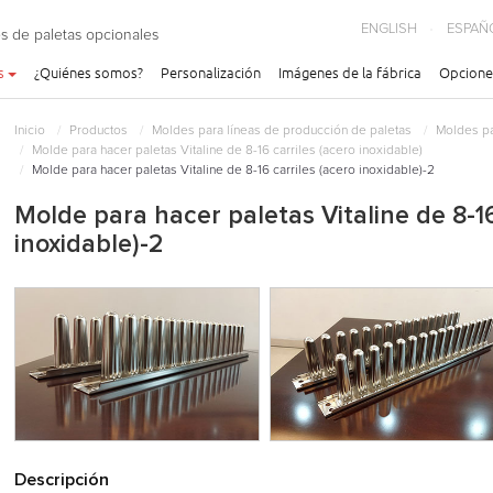
ENGLISH
ESPAÑ
s de paletas opcionales
s
¿Quiénes somos?
Personalización
Imágenes de la fábrica
Opcione
Inicio
Productos
Moldes para líneas de producción de paletas
Moldes pa
Molde para hacer paletas Vitaline de 8-16 carriles (acero inoxidable)
Molde para hacer paletas Vitaline de 8-16 carriles (acero inoxidable)-2
Molde para hacer paletas Vitaline de 8-16
inoxidable)-2
Descripción