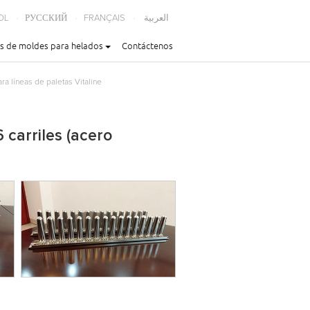
OL
РУССКИЙ
FRANÇAIS
العربية
s de moldes para helados
Contáctenos
ra líneas de paletas Vitaline
 carriles (acero