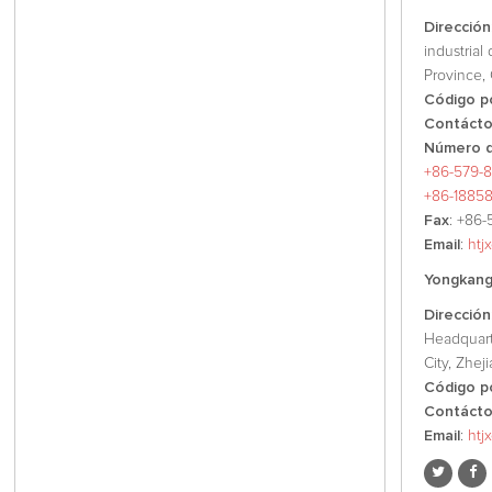
Dirección
industrial
Province, 
Código p
Contáct
Número d
+86-579-8
+86-1885
Fax
: +86-
Email
:
htj
Yongkang 
Dirección
Headquart
City, Zhej
Código p
Contáct
Email
:
htj