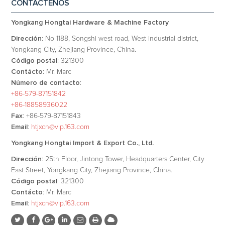
CONTÁCTENOS
Yongkang Hongtai Hardware & Machine Factory
Dirección
: No 1188, Songshi west road, West industrial district,
Yongkang City, Zhejiang Province, China.
Código postal
: 321300
Contácto
: Mr. Marc
Número de contacto
:
+86-579-87151842
+86-18858936022
Fax
: +86-579-87151843
Email
:
htjxcn@vip.163.com
Yongkang Hongtai Import & Export Co., Ltd.
Dirección
: 25th Floor, Jintong Tower, Headquarters Center, City
East Street, Yongkang City, Zhejiang Province, China.
Código postal
: 321300
Contácto
: Mr. Marc
Email
:
htjxcn@vip.163.com