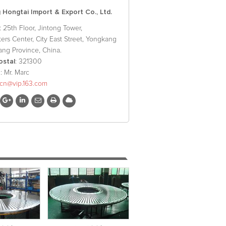
Hongtai Import & Export Co., Ltd.
: 25th Floor, Jintong Tower,
ers Center, City East Street, Yongkang
iang Province, China.
ostal
: 321300
o
: Mr. Marc
xcn@vip.163.com