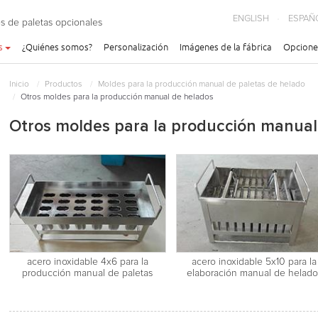
ENGLISH
ESPAÑ
s de paletas opcionales
s
¿Quiénes somos?
Personalización
Imágenes de la fábrica
Opcione
Inicio
Productos
Moldes para la producción manual de paletas de helado
Otros moldes para la producción manual de helados
Otros moldes para la producción manual
acero inoxidable 4x6 para la
acero inoxidable 5x10 para la
producción manual de paletas
elaboración manual de helado