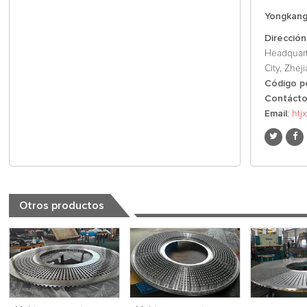
Yongkang 
Dirección
Headquart
City, Zhej
Código p
Contáct
Email
:
htj
Otros productos