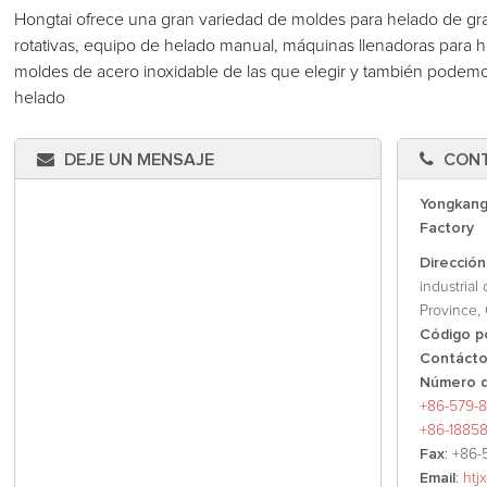
Hongtai ofrece una gran variedad de moldes para helado de g
rotativas, equipo de helado manual, máquinas llenadoras para h
moldes de acero inoxidable de las que elegir y también podem
helado
DEJE UN MENSAJE
CON
Yongkang
Factory
Dirección
industrial
Province, 
Código p
Contáct
Número d
+86-579-8
+86-1885
Fax
: +86-
Email
:
htj