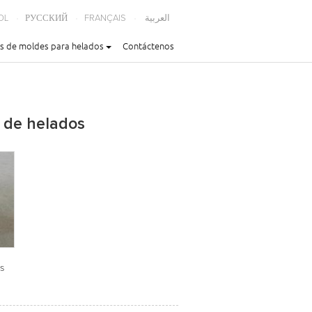
OL
РУССКИЙ
FRANÇAIS
العربية
s de moldes para helados
Contáctenos
 de helados
s