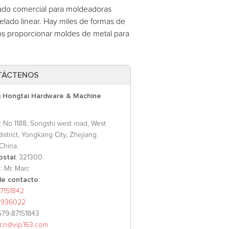
rado comercial para moldeadoras
elado linear. Hay miles de formas de
os proporcionar moldes de metal para
TÁCTENOS
 Hongtai Hardware & Machine
: No 1188, Songshi west road, West
 district, Yongkang City, Zhejiang
China.
ostal
: 321300
o
: Mr. Marc
e contacto
:
7151842
8936022
579-87151843
xcn@vip.163.com