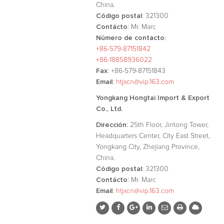
China.
Código postal
: 321300
Contácto
: Mr. Marc
Número de contacto
:
+86-579-87151842
+86-18858936022
Fax
: +86-579-87151843
Email
:
htjxcn@vip.163.com
Yongkang Hongtai Import & Export
Co., Ltd.
Dirección
: 25th Floor, Jintong Tower,
Headquarters Center, City East Street,
Yongkang City, Zhejiang Province,
China.
Código postal
: 321300
Contácto
: Mr. Marc
Email
:
htjxcn@vip.163.com