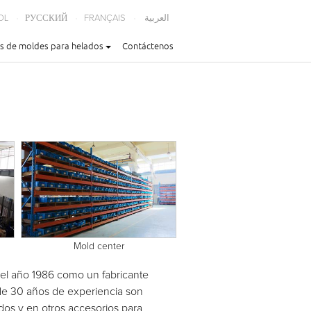
OL
РУССКИЙ
FRANÇAIS
العربية
s de moldes para helados
Contáctenos
Mold center
l año 1986 como un fabricante
de 30 años de experiencia son
dos y en otros accesorios para