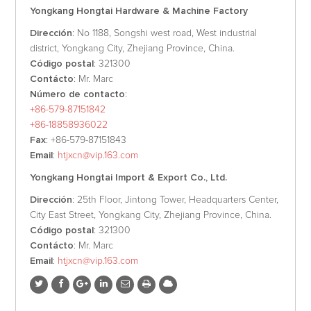
Yongkang Hongtai Hardware & Machine Factory
Dirección
: No 1188, Songshi west road, West industrial
district, Yongkang City, Zhejiang Province, China.
Código postal
: 321300
Contácto
: Mr. Marc
Número de contacto
:
+86-579-87151842
+86-18858936022
Fax
: +86-579-87151843
Email
:
htjxcn@vip.163.com
Yongkang Hongtai Import & Export Co., Ltd.
Dirección
: 25th Floor, Jintong Tower, Headquarters Center,
City East Street, Yongkang City, Zhejiang Province, China.
Código postal
: 321300
Contácto
: Mr. Marc
Email
:
htjxcn@vip.163.com