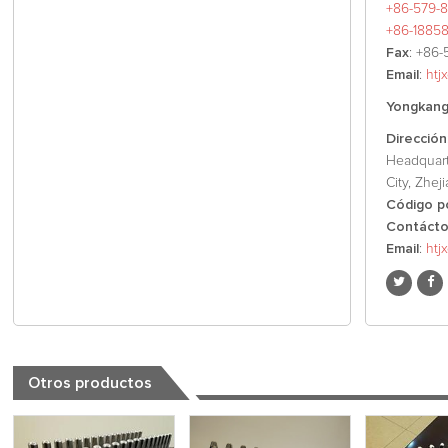
+86-579-8
+86-1885
Fax
: +86-
Email
:
htj
Yongkang 
Dirección
Headquart
City, Zhej
Código p
Contáct
Email
:
htj
Otros productos