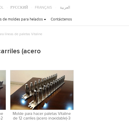
OL
РУССКИЙ
FRANÇAIS
العربية
s de moldes para helados
Contáctenos
ra líneas de paletas Vitaline
arriles (acero
ne
Molde para hacer paletas Vitaline
-2
de 12 carriles (acero inoxidable)-3