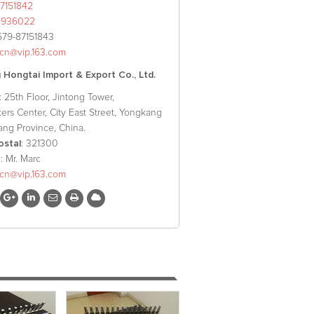
7151842
8936022
579-87151843
xcn@vip.163.com
Hongtai Import & Export Co., Ltd.
: 25th Floor, Jintong Tower,
ers Center, City East Street, Yongkang
iang Province, China.
ostal
: 321300
o
: Mr. Marc
xcn@vip.163.com