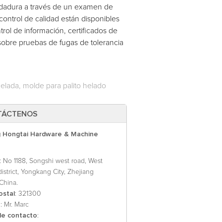
soldadura a través de un examen de
control de calidad están disponibles
rol de información, certificados de
 sobre pruebas de fugas de tolerancia
elada, molde para palito helado
TÁCTENOS
 Hongtai Hardware & Machine
: No 1188, Songshi west road, West
 district, Yongkang City, Zhejiang
China.
ostal
: 321300
o
: Mr. Marc
e contacto
: