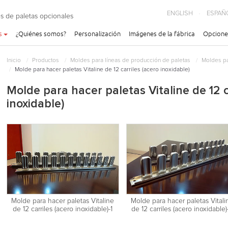
ENGLISH
ESPAÑ
s de paletas opcionales
s
¿Quiénes somos?
Personalización
Imágenes de la fábrica
Opcione
Inicio
Productos
Moldes para líneas de producción de paletas
Moldes pa
Molde para hacer paletas Vitaline de 12 carriles (acero inoxidable)
Molde para hacer paletas Vitaline de 12 c
inoxidable)
Molde para hacer paletas Vitaline
Molde para hacer paletas Vitali
de 12 carriles (acero inoxidable)-1
de 12 carriles (acero inoxidable)