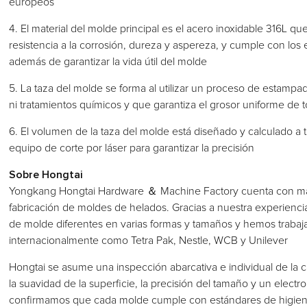
europeos
4. El material del molde principal es el acero inoxidable 316L 
resistencia a la corrosión, dureza y aspereza, y cumple con los 
además de garantizar la vida útil del molde
5. La taza del molde se forma al utilizar un proceso de estampa
ni tratamientos químicos y que garantiza el grosor uniforme de t
6. El volumen de la taza del molde está diseñado y calculado a
equipo de corte por láser para garantizar la precisión
Sobre Hongtai
Yongkang Hongtai Hardware ＆ Machine Factory cuenta con más
fabricación de moldes de helados. Gracias a nuestra experienc
de molde diferentes en varias formas y tamaños y hemos traba
internacionalmente como Tetra Pak, Nestle, WCB y Unilever
Hongtai se asume una inspección abarcativa e individual de la c
la suavidad de la superficie, la precisión del tamaño y un elect
confirmamos que cada molde cumple con estándares de higiene 