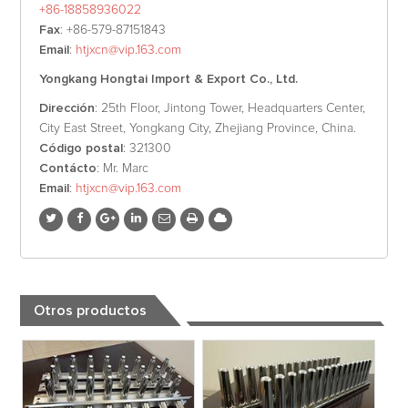
+86-18858936022
Fax
: +86-579-87151843
Email
:
htjxcn@vip.163.com
Yongkang Hongtai Import & Export Co., Ltd.
Dirección
: 25th Floor, Jintong Tower, Headquarters Center,
City East Street, Yongkang City, Zhejiang Province, China.
Código postal
: 321300
Contácto
: Mr. Marc
Email
:
htjxcn@vip.163.com
Otros productos