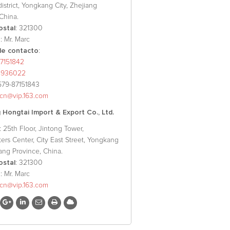
 district, Yongkang City, Zhejiang
China.
ostal
: 321300
o
: Mr. Marc
e contacto
:
7151842
8936022
579-87151843
xcn@vip.163.com
Hongtai Import & Export Co., Ltd.
: 25th Floor, Jintong Tower,
ers Center, City East Street, Yongkang
iang Province, China.
ostal
: 321300
o
: Mr. Marc
xcn@vip.163.com