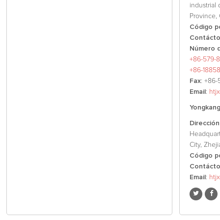
industrial
Province, 
Código p
Contáct
Número d
+86-579-8
+86-1885
Fax
: +86-
Email
:
htj
Yongkang 
Dirección
Headquart
City, Zhej
Código p
Contáct
Email
:
htj