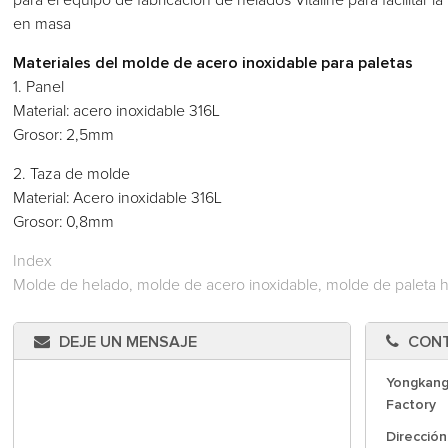
para el equipo de fabricación de helados Vitaline para facilitar l
en masa
Materiales del molde de acero inoxidable para paletas
1. Panel
Material: acero inoxidable 316L
Grosor: 2,5mm
2. Taza de molde
Material: Acero inoxidable 316L
Grosor: 0,8mm
Index
Molde de helado, molde de acero inoxidable, molde de paleta h
DEJE UN MENSAJE
CON
Yongkang
Factory
Dirección