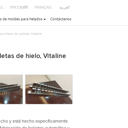
OL
РУССКИЙ
FRANÇAIS
العربية
s de moldes para helados
Contáctenos
ra líneas de paletas Vitaline
tas de hielo, Vitaline
ancho y está hecho específicamente