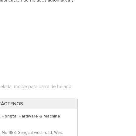
a fabricación de helados automática y
elada, molde para barra de helado
TÁCTENOS
 Hongtai Hardware & Machine
: No 1188, Songshi west road, West