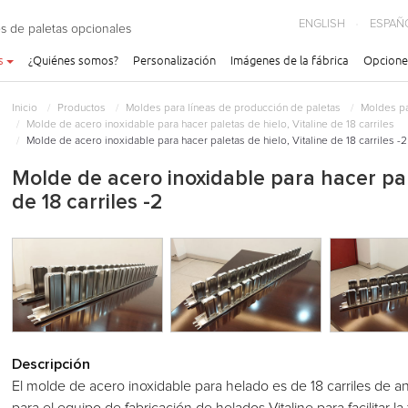
ENGLISH
ESPAÑ
s de paletas opcionales
s
¿Quiénes somos?
Personalización
Imágenes de la fábrica
Opcione
Inicio
Productos
Moldes para líneas de producción de paletas
Moldes pa
Molde de acero inoxidable para hacer paletas de hielo, Vitaline de 18 carriles
Molde de acero inoxidable para hacer paletas de hielo, Vitaline de 18 carriles -2
Molde de acero inoxidable para hacer pale
de 18 carriles -2
Descripción
El molde de acero inoxidable para helado es de 18 carriles de 