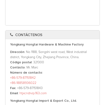
CONTÁCTENOS
Yongkang Hongtai Hardware & Machine Factory
Dirección
: No 1188, Songshi west road, West industrial
district, Yongkang City, Zhejiang Province, China.
Código postal
: 321300
Contácto
: Mr. Marc
Número de contacto
:
+86-579-87151842
+86-18858936022
Fax
: +86-579-87151843
Email
:
htjxcn@vip.163.com
Yongkang Hongtai Import & Export Co., Ltd.