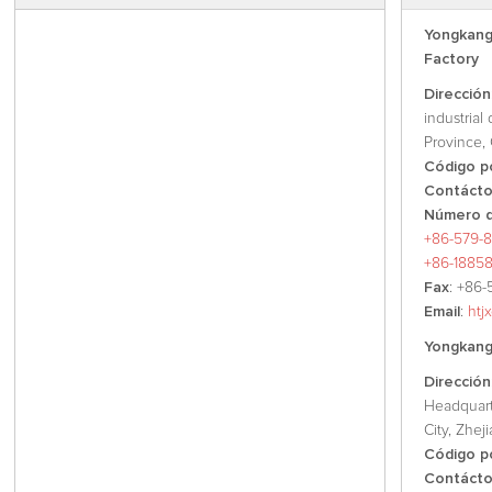
Yongkang
Factory
Dirección
industrial
Province, 
Código p
Contáct
Número d
+86-579-8
+86-1885
Fax
: +86-
Email
:
htj
Yongkang 
Dirección
Headquart
City, Zhej
Código p
Contáct