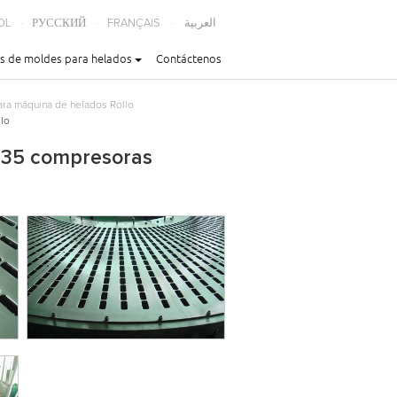
OL
РУССКИЙ
FRANÇAIS
العربية
s de moldes para helados
Contáctenos
ra máquina de helados Rollo
llo
n 35 compresoras