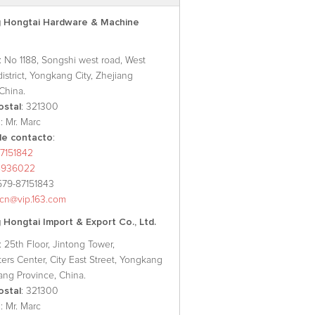
 Hongtai Hardware & Machine
: No 1188, Songshi west road, West
 district, Yongkang City, Zhejiang
China.
ostal
: 321300
o
: Mr. Marc
e contacto
:
7151842
8936022
579-87151843
xcn@vip.163.com
Hongtai Import & Export Co., Ltd.
: 25th Floor, Jintong Tower,
ers Center, City East Street, Yongkang
iang Province, China.
ostal
: 321300
o
: Mr. Marc