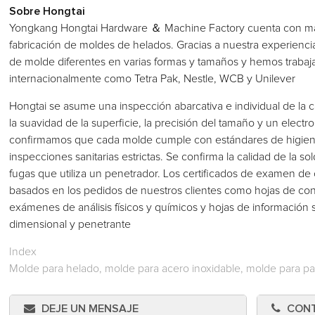
Sobre Hongtai
Yongkang Hongtai Hardware ＆ Machine Factory cuenta con más
fabricación de moldes de helados. Gracias a nuestra experienc
de molde diferentes en varias formas y tamaños y hemos traba
internacionalmente como Tetra Pak, Nestle, WCB y Unilever
Hongtai se asume una inspección abarcativa e individual de la c
la suavidad de la superficie, la precisión del tamaño y un elect
confirmamos que cada molde cumple con estándares de higiene 
inspecciones sanitarias estrictas. Se confirma la calidad de la 
fugas que utiliza un penetrador. Los certificados de examen de 
basados en los pedidos de nuestros clientes como hojas de cont
exámenes de análisis físicos y químicos y hojas de información
dimensional y penetrante
Index
Molde para helado, molde para acero inoxidable, molde para pal
DEJE UN MENSAJE
CON