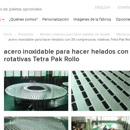
ENGLISH
ESPAÑ
s de paletas opcionales
s
¿Quiénes somos?
Personalización
Imágenes de la fábrica
Opcione
Inicio
Productos
Moldes rotativos para hacer paletas de helado
Molde pa
acero inoxidable para hacer helados con 35 compresoras rotativas Tetra Pak Ro
acero inoxidable para hacer helados co
rotativas Tetra Pak Rollo