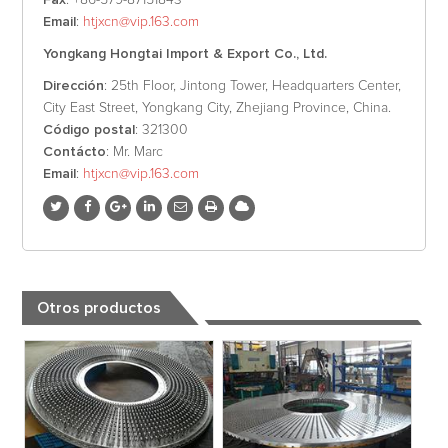
Fax
: +86-579-87151843
Email
:
htjxcn@vip.163.com
Yongkang Hongtai Import & Export Co., Ltd.
Dirección
: 25th Floor, Jintong Tower, Headquarters Center,
City East Street, Yongkang City, Zhejiang Province, China.
Código postal
: 321300
Contácto
: Mr. Marc
Email
:
htjxcn@vip.163.com
Otros productos