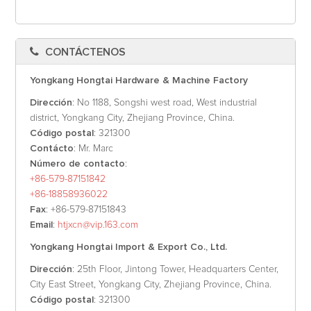
CONTÁCTENOS
Yongkang Hongtai Hardware & Machine Factory
Dirección
: No 1188, Songshi west road, West industrial
district, Yongkang City, Zhejiang Province, China.
Código postal
: 321300
Contácto
: Mr. Marc
Número de contacto
:
+86-579-87151842
+86-18858936022
Fax
: +86-579-87151843
Email
:
htjxcn@vip.163.com
Yongkang Hongtai Import & Export Co., Ltd.
Dirección
: 25th Floor, Jintong Tower, Headquarters Center,
City East Street, Yongkang City, Zhejiang Province, China.
Código postal
: 321300