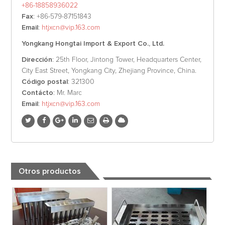
+86-18858936022
Fax
: +86-579-87151843
Email
:
htjxcn@vip.163.com
Yongkang Hongtai Import & Export Co., Ltd.
Dirección
: 25th Floor, Jintong Tower, Headquarters Center,
City East Street, Yongkang City, Zhejiang Province, China.
Código postal
: 321300
Contácto
: Mr. Marc
Email
:
htjxcn@vip.163.com
Otros productos