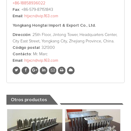
+86-18858936022
Fax
: +86-579-87151843
Email
:
htjxcn@vip.163.com
Yongkang Hongtai Import & Export Co., Ltd.
Dirección
: 25th Floor, Jintong Tower, Headquarters Center,
City East Street, Yongkang City, Zhejiang Province, China.
Código postal
: 321300
Contácto
: Mr. Marc
Email
:
htjxcn@vip.163.com
Otros productos