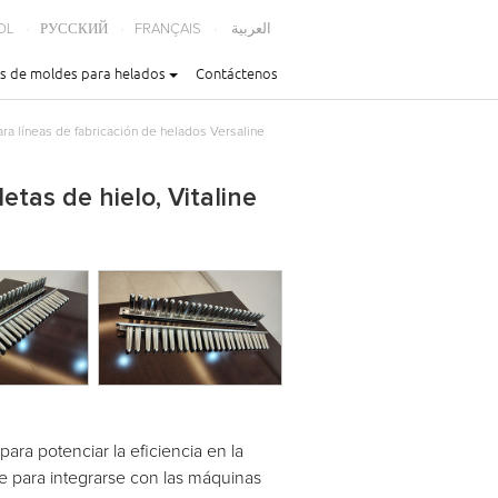
OL
РУССКИЙ
FRANÇAIS
العربية
s de moldes para helados
Contáctenos
ra líneas de fabricación de helados Versaline
tas de hielo, Vitaline
ra potenciar la eficiencia en la
 para integrarse con las máquinas