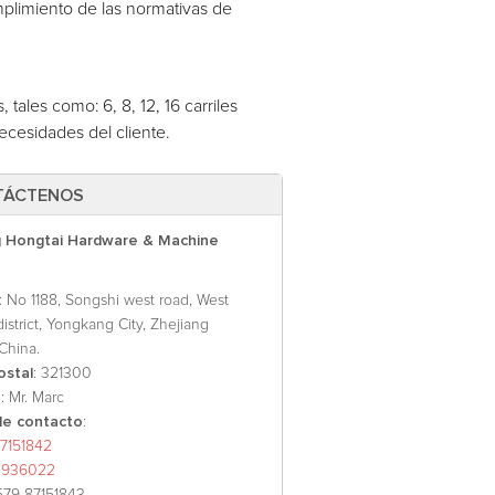
mplimiento de las normativas de
tales como: 6, 8, 12, 16 carriles
ecesidades del cliente.
TÁCTENOS
 Hongtai Hardware & Machine
: No 1188, Songshi west road, West
 district, Yongkang City, Zhejiang
China.
ostal
: 321300
o
: Mr. Marc
e contacto
:
7151842
8936022