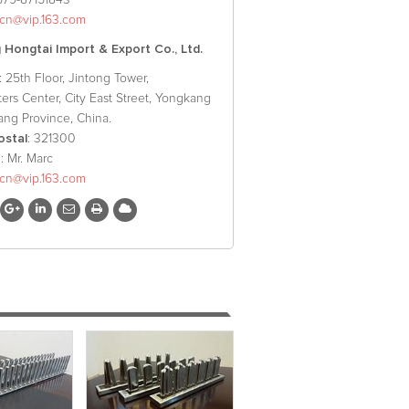
579-87151843
xcn@vip.163.com
Hongtai Import & Export Co., Ltd.
: 25th Floor, Jintong Tower,
ers Center, City East Street, Yongkang
iang Province, China.
ostal
: 321300
o
: Mr. Marc
xcn@vip.163.com