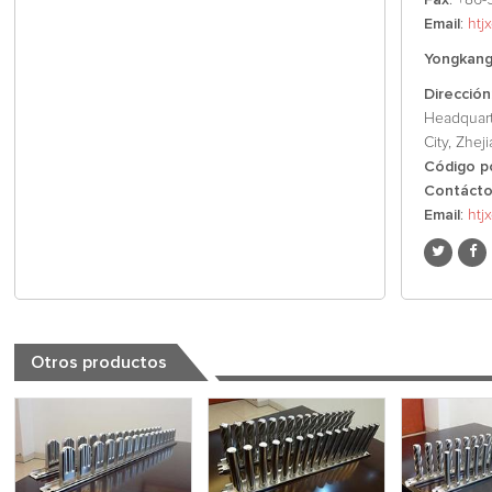
Fax
: +86-
Email
:
htj
Yongkang 
Dirección
Headquart
City, Zhej
Código p
Contáct
Email
:
htj
Otros productos