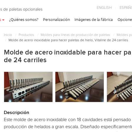
ENGLISH
ESPAÑ
s de paletas opcionales
s
¿Quiénes somos?
Personalización
Imágenes de la fábrica
Opcione
Inicio
Productos
Moldes para líneas de producción de paletas
Moldes pa
Molde de acero inoxidable para hacer paletas de hielo, Vitaline de 24 carriles
Molde de acero inoxidable para hacer pale
de 24 carriles
Descripción
Este molde de acero inoxidable con 18 cavidades está pensado pa
producción de helados a gran escala. Diseñado específicamente